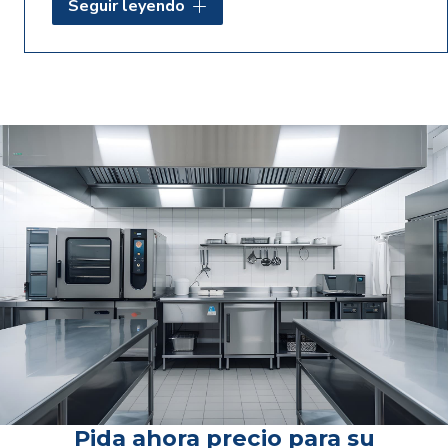
Seguir leyendo
que van desde el diseño y la adaptación del
mobiliario para aprovechar cada centímetro de su
espacio, hasta la logística completa de
transporte
y montaje profesional
en su propio
establecimiento. No dude en ponerse en
contacto
con nosotros para solicitar más información.
Pida ahora precio para su