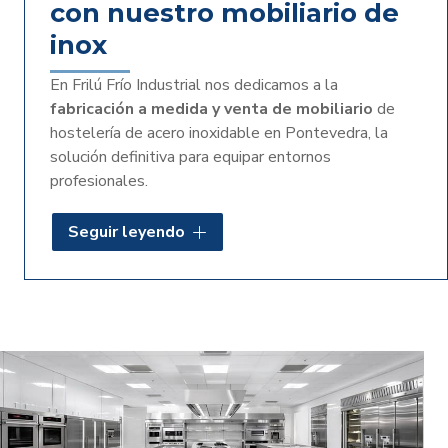
con nuestro mobiliario de
inox
En Frilú Frío Industrial nos dedicamos a la
fabricación a medida y venta de mobiliario
de
hostelería de acero inoxidable en Pontevedra, la
solución definitiva para equipar entornos
profesionales.
El acero inoxidable destaca por su extrema
Seguir leyendo
durabilidad, resistencia a la corrosión y facilidad de
limpieza, garantizando
la máxima higiene
en todo
momento. Al diseñar cada pieza de forma
personalizada,
estudiamos sus instalaciones
para
sacarle el máximo partido al espacio disponible,
optimizando cada rincón para crear flujos de trabajo
cómodos y altamente funcionales.