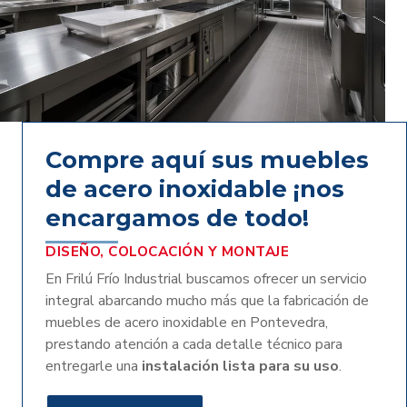
Compre aquí sus muebles
de acero inoxidable ¡nos
encargamos de todo!
DISEÑO, COLOCACIÓN Y MONTAJE
En Frilú Frío Industrial buscamos ofrecer un servicio
integral abarcando mucho más que la fabricación de
muebles de acero inoxidable en Pontevedra,
prestando atención a cada detalle técnico para
entregarle una
instalación lista para su uso
.
Dentro de nuestra oferta podrá encontrar trabajos